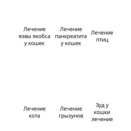
Лечение
Лечение
Лечение
язвы якобса
панкреатита
птиц
у кошек
у кошек
Зуд у
Лечение
Лечение
кошки
кота
грызунов
лечение