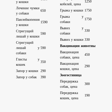
1250
у кошки
кобелей, цена
Лечение чумки
Грыжа у кошки
1750
650
у собаки
Грыжа у
1750
Панлейкопения
собаки
1590
у кошки
Вывих у
330
Стригущий
собаки
590
лишай у кошки
Вывих у кошки
330
Стригущий
Вакцинация животных
лишай у
590
Вакцинация
собаки
450
собаки, цена
Глисты у
350
Вакцинация
кошек
290
кошки, цена
Запор у кошки
290
Зоогостиница
Запор у собак
390
Передержка
300
собак, цена
Передержка
190
кошек, цена