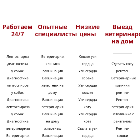
Работаем
Опытные
Низкие
Выезд
24/7
специалисты
цены
ветеринар
на дом
Лептоспироз
Ветеринарная
Кошке узи
диагностика
клиника
сердца
Сделать коту
у собак
вакцинация
Узи сердца
рентген
Диагностика
Вакцинация
собаке
Ветеринарные
лептоспироз
животных на
Узи сердца
клиники
у собак
дому
кошке
рентген
Диагностика
Вакцинация
Узи сердца
Рентген
лептоспироза
ветеринария
коту
ветеринария
у собак
Вакцинация
Узи сердца
Ветклиника с
Диагностика
на дому
кота
рентгеном
ветеринарная
животных
Сделать узи
Рентген
Ветеринарная
Вакцинация
сердца
кошки