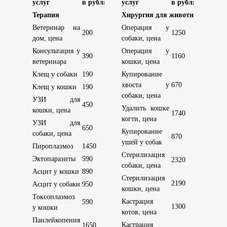
услуг
в рублях
услуг
в рублях
Терапия
Хирургия для животных
Ветеринар на
Операция у
200
1250
дом, цена
собаки, цена
Консультация у
Операция у
390
1160
ветеринара
кошки, цена
Клещ у собаки
190
Купирование
хвоста у
670
Клещ у кошки
190
собаки, цена
УЗИ для
450
Удалить кошке
кошки, цена
1740
когти, цена
УЗИ для
650
Купирование
собаки, цена
870
ушей у собак
Пироплазмоз
1450
Стерилизация
Эктопаразиты
590
2320
собаки, цена
Асцит у кошки
890
Стерилизация
2190
Асцит у собаки
950
кошки, цена
Токсоплазмоз
Кастрация
590
1300
у кошки
котов, цена
Панлейкопения
Кастрация
1650