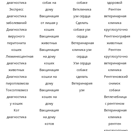
диагностика
собак на
собаке
здоровой
Экспресс
дому
Ветклиника
Рентген
диагностика
Вакцинация
узи сердца
ветеринарная
заболеваний
от лишая у
Сделать
клиника
Диагностика
кошек
собаке узи
круглосуточно
вирусного
Вакцинация
сердца
Рентгенография
перитонита
животных
Ветеринарная
животных
кошек
Вакцинация
клиника узи
Рентген
Люминесцентная
на дому
сердца
круглосуточно
диагностика
кошек
Узи сердца
ветеринарная
животных
Вакцинация
собаке
клиника
Диагностика
кошки на
сделать
Рентгеновский
пироплазмоза
дому
Ветеринария
снимок
Токсоплазмоз
Вакцинация
узи
собаки
диагностика
кошек на
Ветлечебница
у кошек
дому
с рентгеном
Кот
Вакцинация
Ветеринарная
диагностика
на дому
клиника
котов
рентген
круглосуточно