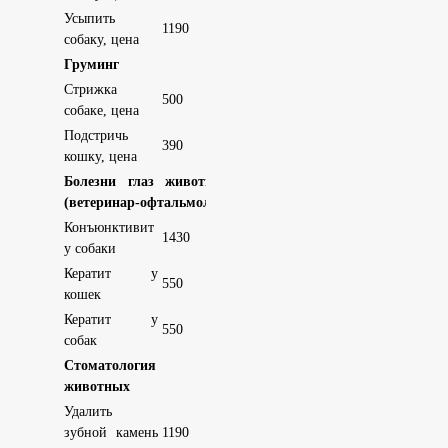
Усыпить
1190
собаку, цена
Груминг
Стрижка
500
собаке, цена
Подстричь
390
кошку, цена
Болезни глаз животных
(ветеринар-офтальмолог)
Конъюнктивит
1430
у собаки
Кератит у
550
кошек
Кератит у
550
собак
Стоматология для
животных
Удалить
зубной камень
1190