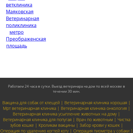
ветклиника
Маяковская
Ветеринарная
поликлиника
метро
Преображенская
площадь
Работаем 24 часа в сутки. Выезд ветеринара на дом по всей москве в
течении 30 мин.
Вакцина для собак от клещей | Ветеринарная клиника хорошая |
Мрт ветеринарная клиника | Ветеринарная клиника онкология |
Ветеринарная клиника усыпление животных на дому |
Ветеринарная клиника для попугая | Врач по животным | Чистка
зубов кошке | Кроликам вакцины | Забор крови у кошек |
Операция по удалению когтей коту | Операция пиометра у собаки |