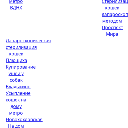
метро
Стерилиза
ВДНХ
кошек
лапароско
методом
Проспект
Мира
Лапароскопическая
стерилизация
кошек
Плющиха
Купирование
ушей у
собак
Владыкино
Усыпление
кошек на
дому
метро
Новохохловская
На дом