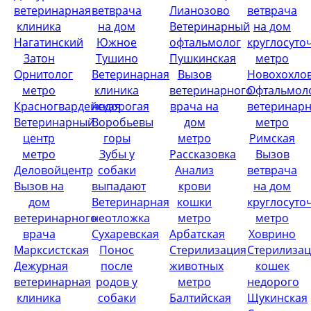
ветеринарная
ветврача
Лианозово
ветврача
клиника
на дом
Ветеринарный
на дом
Нагатинский
Южное
офтальмолог
круглосуто
Затон
Тушино
Пушкинская
метро
Орнитолог
Ветеринарная
Вызов
Новохохло
метро
клиника
ветеринарного
Офтальмол
Красногвардейская
недорогая
врача на
ветеринар
Ветеринарный
Воробьевы
дом
метро
центр
горы
метро
Римская
метро
Зубы у
Рассказовка
Вызов
Деловойцентр
собаки
Анализ
ветврача
Вызов на
выпадают
крови
на дом
дом
Ветеринарная
кошки
круглосуто
ветеринарного
неотложка
метро
метро
врача
Сухаревская
Арбатская
Ховрино
Марксистская
Понос
Стерилизация
Стерилиза
Дежурная
после
животных
кошек
ветеринарная
родов у
метро
недорого
клиника
собаки
Балтийская
Щукинская