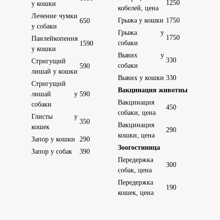
1250
у кошки
кобелей, цена
Лечение чумки
Грыжа у кошки
1750
650
у собаки
Грыжа у
1750
Панлейкопения
собаки
1590
у кошки
Вывих у
330
Стригущий
собаки
590
лишай у кошки
Вывих у кошки
330
Стригущий
Вакцинация животных
лишай у
590
Вакцинация
собаки
450
собаки, цена
Глисты у
350
Вакцинация
кошек
290
кошки, цена
Запор у кошки
290
Зоогостиница
Запор у собак
390
Передержка
300
собак, цена
Передержка
190
кошек, цена