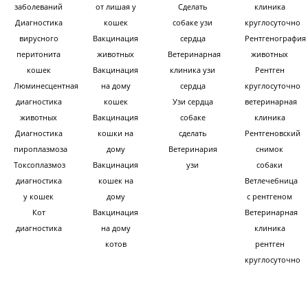
заболеваний
от лишая у
Сделать
клиника
Диагностика
кошек
собаке узи
круглосуточно
вирусного
Вакцинация
сердца
Рентгенография
перитонита
животных
Ветеринарная
животных
кошек
Вакцинация
клиника узи
Рентген
Люминесцентная
на дому
сердца
круглосуточно
диагностика
кошек
Узи сердца
ветеринарная
животных
Вакцинация
собаке
клиника
Диагностика
кошки на
сделать
Рентгеновский
пироплазмоза
дому
Ветеринария
снимок
Токсоплазмоз
Вакцинация
узи
собаки
диагностика
кошек на
Ветлечебница
у кошек
дому
с рентгеном
Кот
Вакцинация
Ветеринарная
диагностика
на дому
клиника
котов
рентген
круглосуточно