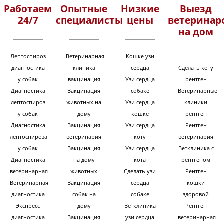
Работаем
Опытные
Низкие
Выезд
24/7
специалисты
цены
ветеринар
на дом
Лептоспироз
Ветеринарная
Кошке узи
диагностика
клиника
сердца
Сделать коту
у собак
вакцинация
Узи сердца
рентген
Диагностика
Вакцинация
собаке
Ветеринарные
лептоспироз
животных на
Узи сердца
клиники
у собак
дому
кошке
рентген
Диагностика
Вакцинация
Узи сердца
Рентген
лептоспироза
ветеринария
коту
ветеринария
у собак
Вакцинация
Узи сердца
Ветклиника с
Диагностика
на дому
кота
рентгеном
ветеринарная
животных
Сделать узи
Рентген
Ветеринарная
Вакцинация
сердца
кошки
диагностика
собак на
собаке
здоровой
Экспресс
дому
Ветклиника
Рентген
диагностика
Вакцинация
узи сердца
ветеринарная