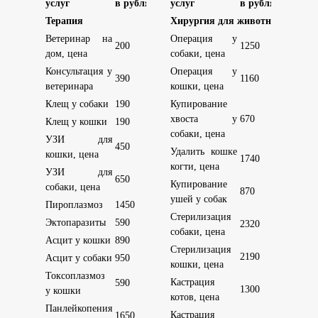
услуг
в рублях
услуг
в рублях
Терапия
Хирургия для животных
Ветеринар на
Операция у
200
1250
дом, цена
собаки, цена
Консультация у
Операция у
390
1160
ветеринара
кошки, цена
Клещ у собаки
190
Купирование
хвоста у
670
Клещ у кошки
190
собаки, цена
УЗИ для
450
Удалить кошке
кошки, цена
1740
когти, цена
УЗИ для
650
Купирование
собаки, цена
870
ушей у собак
Пироплазмоз
1450
Стерилизация
Эктопаразиты
590
2320
собаки, цена
Асцит у кошки
890
Стерилизация
2190
Асцит у собаки
950
кошки, цена
Токсоплазмоз
Кастрация
590
1300
у кошки
котов, цена
Панлейкопения
Кастрация
1650