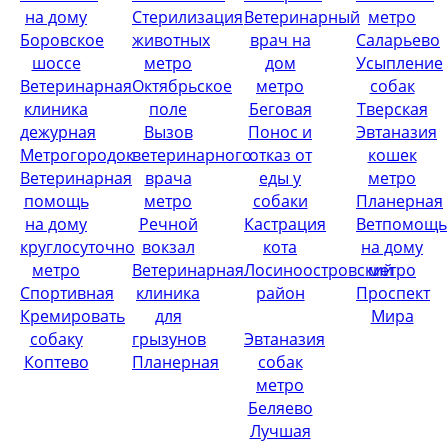
на дому
Стерилизация
Ветеринарный
метро
Боровское
животных
врач на
Саларьево
шоссе
метро
дом
Усыпление
Ветеринарная
Октябрьское
метро
собак
клиника
поле
Беговая
Тверская
дежурная
Вызов
Понос и
Эвтаназия
Метрогородок
ветеринарного
отказ от
кошек
Ветеринарная
врача
еды у
метро
помощь
метро
собаки
Планерная
на дому
Речной
Кастрация
Ветпомощь
круглосуточно
вокзал
кота
на дому
метро
Ветеринарная
Лосиноостровский
метро
Спортивная
клиника
район
Проспект
Кремировать
для
Мира
собаку
грызунов
Эвтаназия
Коптево
Планерная
собак
метро
Беляево
Лучшая