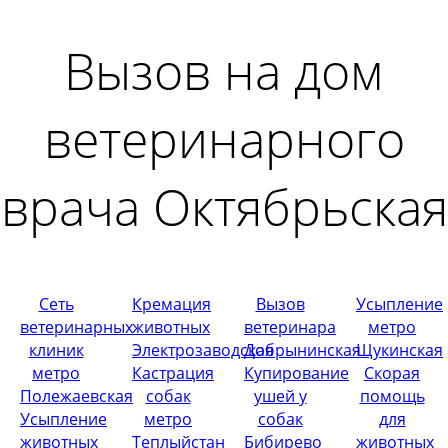
Вызов на дом
ветеринарного
врача Октябрьская
Сеть
Кремация
Вызов
Усыпление
ветеринарных
животных
ветеринара
метро
клиник
Электрозаводская
Добрынинская
Щукинская
метро
Кастрация
Купирование
Скорая
Полежаевская
собак
ушей у
помощь
Усыпление
метро
собак
для
животных
Теплыйстан
Бибирево
животных