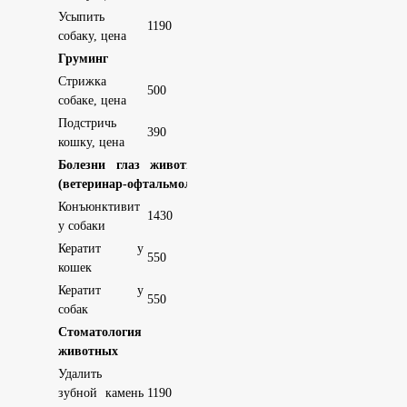
Усыпить
1190
собаку, цена
Груминг
Стрижка
500
собаке, цена
Подстричь
390
кошку, цена
Болезни глаз животных
(ветеринар-офтальмолог)
Конъюнктивит
1430
у собаки
Кератит у
550
кошек
Кератит у
550
собак
Стоматология для
животных
Удалить
зубной камень
1190