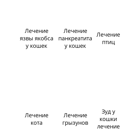
Лечение
Лечение
Лечение
язвы якобса
панкреатита
птиц
у кошек
у кошек
Зуд у
Лечение
Лечение
кошки
кота
грызунов
лечение