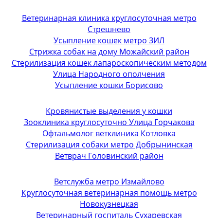
Ветеринарная клиника круглосуточная метро
Стрешнево
Усыпление кошек метро ЗИЛ
Стрижка собак на дому Можайский район
Стерилизация кошек лапароскопическим методом
Улица Народного ополчения
Усыпление кошки Борисово
Кровянистые выделения у кошки
Зооклиника круглосуточно Улица Горчакова
Офтальмолог ветклиника Котловка
Стерилизация собаки метро Добрынинская
Ветврач Головинский район
Ветслужба метро Измайлово
Круглосуточная ветеринарная помощь метро
Новокузнецкая
Ветеринарный госпиталь Сухаревская