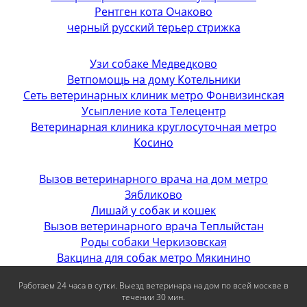
Рентген кота Очаково
черный русский терьер стрижка
Узи собаке Медведково
Ветпомощь на дому Котельники
Сеть ветеринарных клиник метро Фонвизинская
Усыпление кота Телецентр
Ветеринарная клиника круглосуточная метро
Косино
Вызов ветеринарного врача на дом метро
Зябликово
Лишай у собак и кошек
Вызов ветеринарного врача Теплыйстан
Роды собаки Черкизовская
Вакцина для собак метро Мякинино
Работаем 24 часа в сутки. Выезд ветеринара на дом по всей москве в
течении 30 мин.