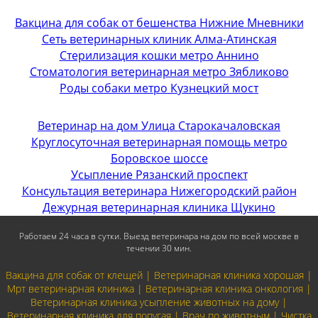
Вакцина для собак от бешенства Нижние Мневники
Сеть ветеринарных клиник Алма-Атинская
Стерилизация кошки метро Аннино
Стоматология ветеринарная метро Зябликово
Роды собаки метро Кузнецкий мост
Ветеринар на дом Улица Старокачаловская
Круглосуточная ветеринарная помощь метро
Боровское шоссе
Усыпление Рязанский проспект
Консультация ветеринара Нижегородский район
Дежурная ветеринарная клиника Щукино
Работаем 24 часа в сутки. Выезд ветеринара на дом по всей москве в
течении 30 мин.
Вакцина для собак от клещей | Ветеринарная клиника хорошая |
Мрт ветеринарная клиника | Ветеринарная клиника онкология |
Ветеринарная клиника усыпление животных на дому |
Ветеринарная клиника для попугая | Врач по животным | Чистка