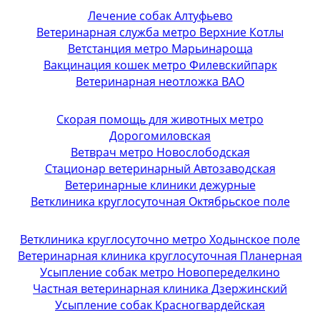
Лечение собак Алтуфьево
Ветеринарная служба метро Верхние Котлы
Ветстанция метро Марьинароща
Вакцинация кошек метро Филевскийпарк
Ветеринарная неотложка ВАО
Скорая помощь для животных метро
Дорогомиловская
Ветврач метро Новослободская
Стационар ветеринарный Автозаводская
Ветеринарные клиники дежурные
Ветклиника круглосуточная Октябрьское поле
Ветклиника круглосуточно метро Ходынское поле
Ветеринарная клиника круглосуточная Планерная
Усыпление собак метро Новопеределкино
Частная ветеринарная клиника Дзержинский
Усыпление собак Красногвардейская