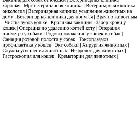
хорошая | Мрт ветеринарная клиника | Ветеринарная клиника
онкология | Ветеринарная клиника усыпление животных на
дому | Ветеринарная клиника для попугая | Врач по животным
| Чистка зубов кошке | Кроликам вакцины | Забор крови у
кошек | Операция по удалению когтей коту | Операция
пиометра у собаки | Родовспоможение у кошек и собак |
Санация ротовой полости у собак | Токсоплазмоз
профилактика у кошек | Экг собаки | Хирургия животных |
Служба усыпления животных | Нефролог для животных |
Гастроскопия для кошек | Крематории для животных |