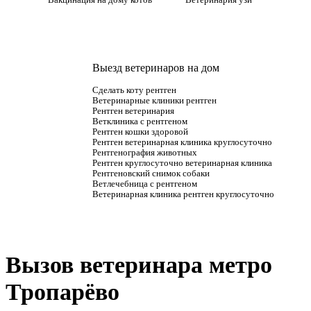
Вакцинация на дому котов
Ветеринария узи
Выезд ветеринаров на дом
Сделать коту рентген
Ветеринарные клиники рентген
Рентген ветеринария
Ветклиника с рентгеном
Рентген кошки здоровой
Рентген ветеринарная клиника круглосуточно
Рентгенография животных
Рентген круглосуточно ветеринарная клиника
Рентгеновский снимок собаки
Ветлечебница с рентгеном
Ветеринарная клиника рентген круглосуточно
Вызов ветеринара метро
Тропарёво