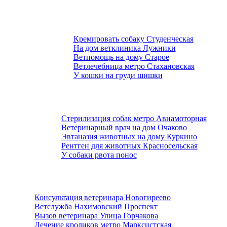
Кремировать собаку Студенческая
На дом ветклиника Лужники
Ветпомощь на дому Старое
Ветлечебница метро Стахановская
У кошки на груди шишки
Стерилизация собак метро Авиамоторная
Ветеринарный врач на дом Очаково
Эвтаназия животных на дому Куркино
Рентген для животных Красносельская
У собаки рвота понос
Консультация ветеринара Новогиреево
Ветслужба Нахимовский Проспект
Вызов ветеринара Улица Горчакова
Лечение кроликов метро Марксистская