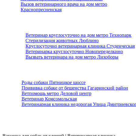
Вызов ветеринарного врача на дом метро
Краснопресненская
Ветеринар круглосуточно на дом метро Технопарк
Стерилизация животных Люблино
Круглосуточно ветеринарная клиника Студенческая
Ветеринарка круглосуточно Новопеределкино
Вызвать ветеринара на дом метро Лихоборы
Роды собаки Пятницкое шоссе
Прививка собаке от бешенства Гагаринский район
Ветпомощь метро Деловой центр
Ветеринар Комсомольская
Ветеринарная клиника недорогая Улица Дмитриевско
Работаем 24 часа в сутки. Выезд ветеринара на дом по всей москве в течении
30 мин.
Вакцина для собак от клещей | Ветеринарная клиника