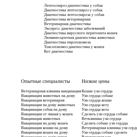
Лептоспироз диагностика у собак
Диагностика лептоспироз у собак
Диагностика лептоспироза у собак
Диагностика ветеринарная
Ветеринарная диагностика
Экспресс диагностика заболеваний
Диагностика вирусного перитонита кошек
Люминесцентная диагностика животных
Диагностика пироплазмоза
Токсоплазмоз диагностика у кошек
Кот диагностика
Опытные специалисты
Низкие цены
Ветеринарная клиника вакцинация
Кошке узи сердца
Вакцинация животных на дому
Узи сердца собаке
Вакцинация ветеринария
Узи сердца кошке
Вакцинация на дому животных
Узи сердца коту
Вакцинация собак на дому
Узи сердца кота
Вакцинация от лишая у кошек
Сделать узи сердца собаке
Вакцинация животных
Ветклиника узи сердца
Вакцинация на дому кошек
Сделать собаке узи сердца
Вакцинация кошки на дому
Ветеринарная клиника узи серд
Вакцинация кошек на дому
Узи сердца собаке сделать