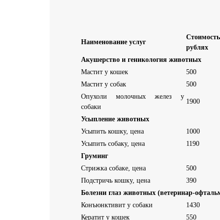
Стоимо
Наименование услуг
рублях
Акушерство и геникология животных
Мастит у кошек
500
Мастит у собак
500
Опухоли молочных желез у
1900
собаки
Усыпление животных
Усыпить кошку, цена
1000
Усыпить собаку, цена
1190
Груминг
Стрижка собаке, цена
500
Подстричь кошку, цена
390
Болезни глаз животных (ветеринар-офталь
Конъюнктивит у собаки
1430
Кератит у кошек
550