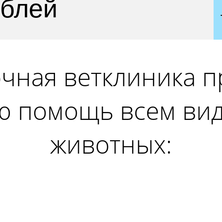
ублей
очная ветклиника п
ю помощь всем ви
животных: