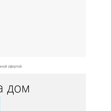
чной офертой.
а дом
9