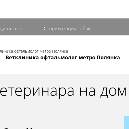
ция котов
Стерилизация собак
Ветклиника офтальмолог метро Полянка
етеринара на дом