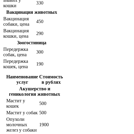
Вывих у
330
кошки
Вакцинация животных
Вакцинация
450
собаки, цена
Вакцинация
290
кошки, цена
Зоогостиница
Передержка
300
собак, цена
Передержка
190
кошек, цена
Наименование
Стоимость
услуг
в рублях
Акушерство и
геникология животных
Мастит у
500
кошек
Мастит у собак
500
Опухоли
молочных
1900
желез у собаки