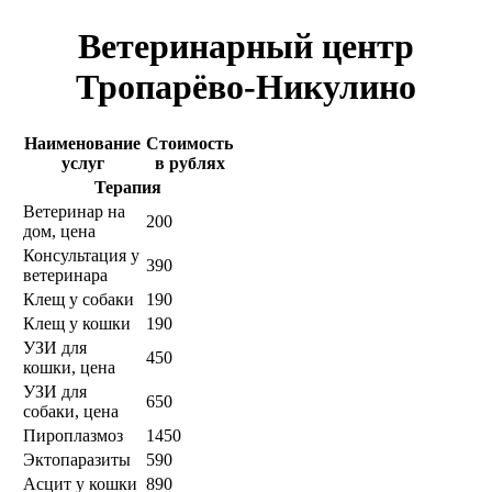
Ветеринарный центр
Тропарёво-Никулино
Наименование
Стоимость
услуг
в рублях
Терапия
Ветеринар на
200
дом, цена
Консультация у
390
ветеринара
Клещ у собаки
190
Клещ у кошки
190
УЗИ для
450
кошки, цена
УЗИ для
650
собаки, цена
Пироплазмоз
1450
Эктопаразиты
590
Асцит у кошки
890