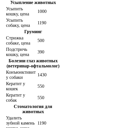
Усыпление животных
Усыпить
1000
кошку, цена
Усыпить
1190
собаку, цена
Груминг
Стрижка
500
собаке, цена
Подстричь
390
кошку, цена
Болезни глаз животных
(ветеринар-офтальмолог)
Конъюнктивит
1430
у собаки
Кератит у
550
кошек
Кератит у
550
собак
Стоматология для
животных
Удалить
зубной камень
1190