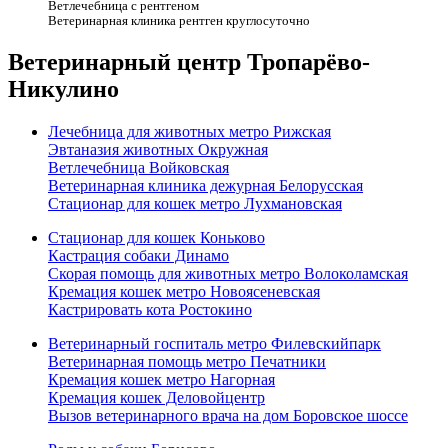
Ветлечебница с рентгеном
Ветеринарная клиника рентген круглосуточно
Ветеринарный центр Тропарёво-
Никулино
Лечебница для животных метро Рижская
Эвтаназия животных Окружная
Ветлечебница Войковская
Ветеринарная клиника дежурная Белорусская
Стационар для кошек метро Лухмановская
Стационар для кошек Коньково
Кастрация собаки Динамо
Скорая помощь для животных метро Волоколамская
Кремация кошек метро Новоясеневская
Кастрировать кота Ростокино
Ветеринарный госпиталь метро Филевскийпарк
Ветеринарная помощь метро Печатники
Кремация кошек метро Нагорная
Кремация кошек Деловойцентр
Вызов ветеринарного врача на дом Боровское шоссе