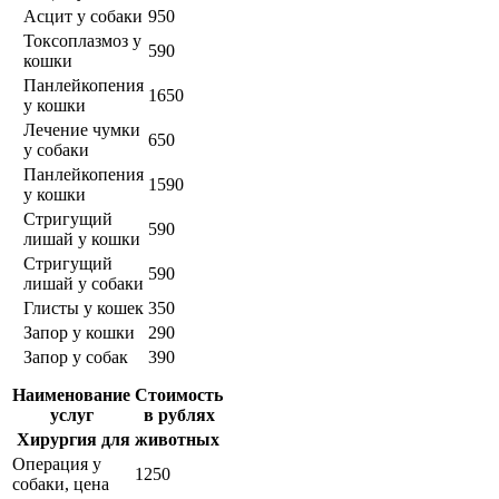
Асцит у собаки
950
Токсоплазмоз у
590
кошки
Панлейкопения
1650
у кошки
Лечение чумки
650
у собаки
Панлейкопения
1590
у кошки
Стригущий
590
лишай у кошки
Стригущий
590
лишай у собаки
Глисты у кошек
350
Запор у кошки
290
Запор у собак
390
Наименование
Стоимость
услуг
в рублях
Хирургия для животных
Операция у
1250
собаки, цена