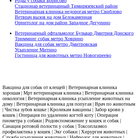
Роды у собаки Борисово
Стационар ветеринарный Тимирязевский район
Ветеринарная клиника недорогая метро Свиблово
Ветврач вызов на дом Белокаменная
Орнитолог на дом район Западное Дегунино
Ветеринарный офтальмолог Бульвар Дмитрия Донского
Тримминг собак метро Ховрино
Вакцина для собак метро Дмитровская
Усыпление Митино
Гостиница для животных метро Новогиреево
Работаем 24 часа в сутки. Выезд ветеринара на дом по всей москве в течении
30 мин.
Вакцина для собак от клещей | Ветеринарная клиника
хорошая | Мрт ветеринарная клиника | Ветеринарная клиника
онкология | Ветеринарная клиника усыпление животных на
дому | Ветеринарная клиника для попугая | Врач по животным
| Чистка зубов кошке | Кроликам вакцины | Забор крови у
кошек | Операция по удалению когтей коту | Операция
пиометра у собаки | Родовспоможение у кошек и собак |
Санация ротовой полости у собак | Токсоплазмоз
профилактика у кошек | Экг собаки | Хирургия животных |
Служба усыпления животных | Нефролог для животных |