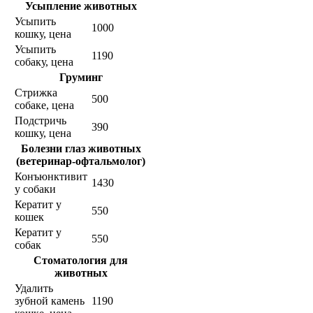
Усыпление животных
Усыпить
1000
кошку, цена
Усыпить
1190
собаку, цена
Груминг
Стрижка
500
собаке, цена
Подстричь
390
кошку, цена
Болезни глаз животных
(ветеринар-офтальмолог)
Конъюнктивит
1430
у собаки
Кератит у
550
кошек
Кератит у
550
собак
Стоматология для
животных
Удалить
зубной камень
1190