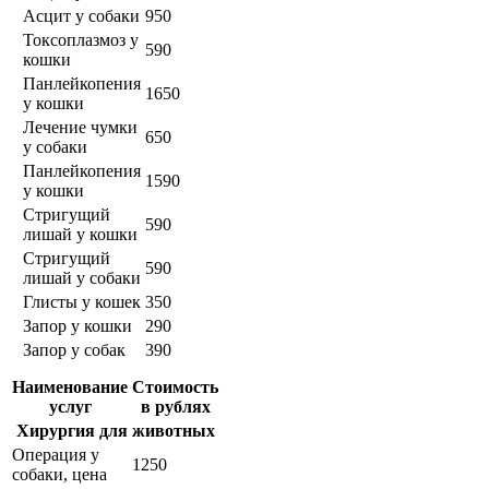
Асцит у собаки
950
Токсоплазмоз у
590
кошки
Панлейкопения
1650
у кошки
Лечение чумки
650
у собаки
Панлейкопения
1590
у кошки
Стригущий
590
лишай у кошки
Стригущий
590
лишай у собаки
Глисты у кошек
350
Запор у кошки
290
Запор у собак
390
Наименование
Стоимость
услуг
в рублях
Хирургия для животных
Операция у
1250
собаки, цена