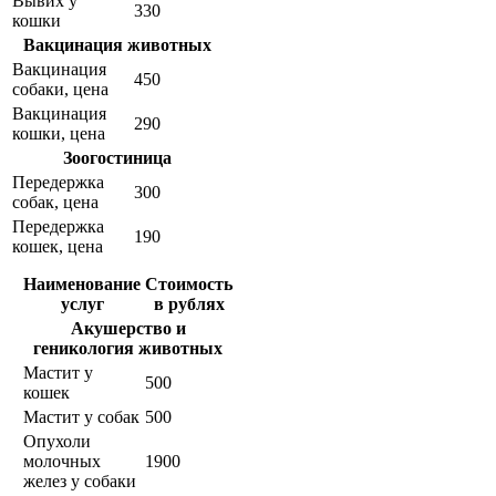
Вывих у
330
кошки
Вакцинация животных
Вакцинация
450
собаки, цена
Вакцинация
290
кошки, цена
Зоогостиница
Передержка
300
собак, цена
Передержка
190
кошек, цена
Наименование
Стоимость
услуг
в рублях
Акушерство и
геникология животных
Мастит у
500
кошек
Мастит у собак
500
Опухоли
молочных
1900
желез у собаки