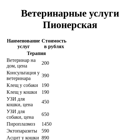
Ветеринарные услуги
Пионерская
Наименование
Стоимость
услуг
в рублях
Терапия
Ветеринар на
200
дом, цена
Консультация у
390
ветеринара
Клещ у собаки
190
Клещ у кошки
190
УЗИ для
450
кошки, цена
УЗИ для
650
собаки, цена
Пироплазмоз
1450
Эктопаразиты
590
Асцит у кошки
890