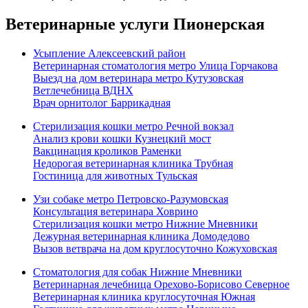
Ветеринарные услуги Пионерская
Усыпление Алексеевский район
Ветеринарная стоматология метро Улица Горчакова
Выезд на дом ветеринара метро Кутузовская
Ветлечебница ВДНХ
Врач орнитолог Баррикадная
Стерилизация кошки метро Речной вокзал
Анализ крови кошки Кузнецкий мост
Вакцинация кроликов Раменки
Недорогая ветеринарная клиника Трубная
Гостиница для животных Тульская
Узи собаке метро Петровско-Разумовская
Консультация ветеринара Ховрино
Стерилизация кошки метро Нижние Мневники
Дежурная ветеринарная клиника Домодедово
Вызов ветврача на дом круглосуточно Кожуховская
Стоматология для собак Нижние Мневники
Ветеринарная лечебница Орехово-Борисово Северное
Ветеринарная клиника круглосуточная Южная