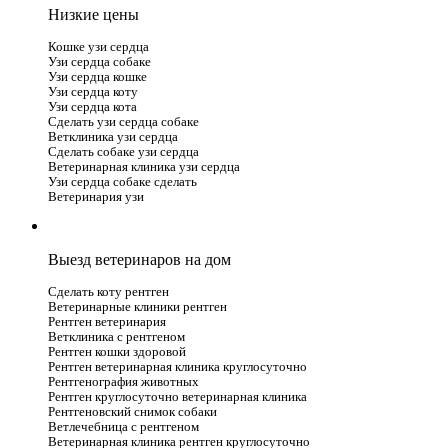
Низкие цены
Кошке узи сердца
Узи сердца собаке
Узи сердца кошке
Узи сердца коту
Узи сердца кота
Сделать узи сердца собаке
Ветклиника узи сердца
Сделать собаке узи сердца
Ветеринарная клиника узи сердца
Узи сердца собаке сделать
Ветеринария узи
Выезд ветеринаров на дом
Сделать коту рентген
Ветеринарные клиники рентген
Рентген ветеринария
Ветклиника с рентгеном
Рентген кошки здоровой
Рентген ветеринарная клиника круглосуточно
Рентгенография животных
Рентген круглосуточно ветеринарная клиника
Рентгеновский снимок собаки
Ветлечебница с рентгеном
Ветеринарная клиника рентген круглосуточно