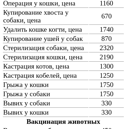
Операция у кошки, цена
1160
Купирование хвоста у
670
собаки, цена
Удалить кошке когти, цена
1740
Купирование ушей у собак
870
Стерилизация собаки, цена
2320
Стерилизация кошки, цена
2190
Кастрация котов, цена
1300
Кастрация кобелей, цена
1250
Грыжа у кошки
1750
Грыжа у собаки
1750
Вывих у собаки
330
Вывих у кошки
330
Вакцинация животных