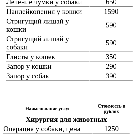
Лечение чумки у собаки
650
Панлейкопения у кошки
1590
Стригущий лишай у
590
кошки
Стригущий лишай у
590
собаки
Глисты у кошек
350
Запор у кошки
290
Запор у собак
390
Стоимость в
Наименование услуг
рублях
Хирургия для животных
Операция у собаки, цена
1250