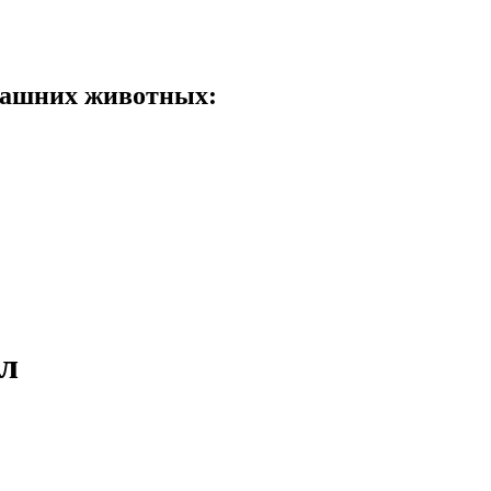
машних животных:
ол