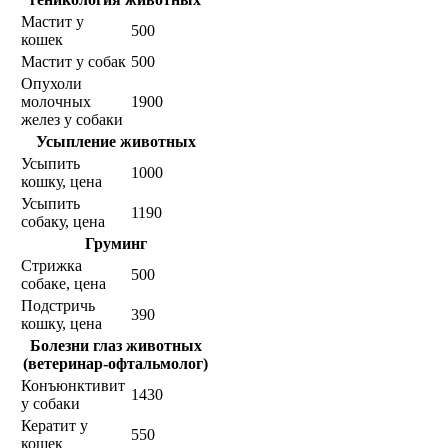
Мастит у
500
кошек
Мастит у собак
500
Опухоли
молочных
1900
желез у собаки
Усыпление животных
Усыпить
1000
кошку, цена
Усыпить
1190
собаку, цена
Груминг
Стрижка
500
собаке, цена
Подстричь
390
кошку, цена
Болезни глаз животных
(ветеринар-офтальмолог)
Конъюнктивит
1430
у собаки
Кератит у
550
кошек