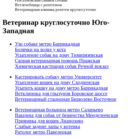
Рентгеновский снимок собаки
Ветлечебница с рентгеном
Ветеринарная клиника рентген круглосуточно
Ветеринар круглосуточно Юго-
Западная
Узи собаке метро Баррикадная
Болячки на холке у кота
Усыпление собак на дому Тимирязевская
Скорая ветеринарная помощь Пражская
Химическая кастрация собак Речной вокзал
Кастрировать собаку метро Университет
Усыпление кошек на дому Сходненская
Усыпить кошку на дому метро Баррикадная
Ветклиника для грызунов Боровское шоссе
Ветеринарный стационар Бирюлево Восточное
Ветеринарная больница метро Саларьево
Вакцина для собак от бешенства Менделеевская
Прививка для кошек Лианозово
Слабые задние лапы у котенка
Ратолог метро Павелецкая