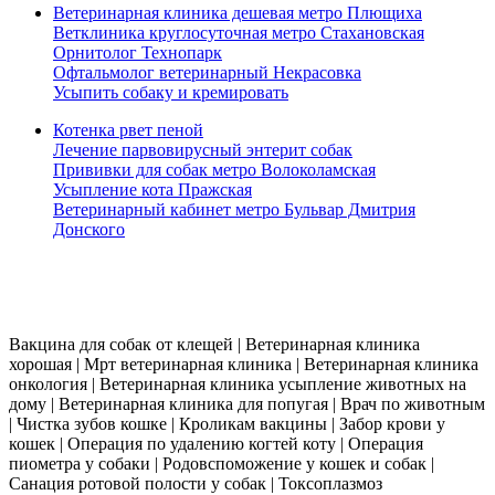
Ветеринарная клиника дешевая метро Плющиха
Ветклиника круглосуточная метро Стахановская
Орнитолог Технопарк
Офтальмолог ветеринарный Некрасовка
Усыпить собаку и кремировать
Котенка рвет пеной
Лечение парвовирусный энтерит собак
Прививки для собак метро Волоколамская
Усыпление кота Пражская
Ветеринарный кабинет метро Бульвар Дмитрия
Донского
Работаем 24 часа в сутки. Выезд ветеринара на дом по всей москве в течении
30 мин.
Вакцина для собак от клещей | Ветеринарная клиника
хорошая | Мрт ветеринарная клиника | Ветеринарная клиника
онкология | Ветеринарная клиника усыпление животных на
дому | Ветеринарная клиника для попугая | Врач по животным
| Чистка зубов кошке | Кроликам вакцины | Забор крови у
кошек | Операция по удалению когтей коту | Операция
пиометра у собаки | Родовспоможение у кошек и собак |
Санация ротовой полости у собак | Токсоплазмоз