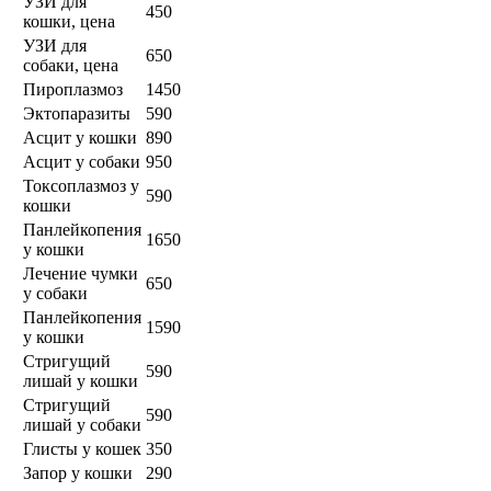
УЗИ для
450
кошки, цена
УЗИ для
650
собаки, цена
Пироплазмоз
1450
Эктопаразиты
590
Асцит у кошки
890
Асцит у собаки
950
Токсоплазмоз у
590
кошки
Панлейкопения
1650
у кошки
Лечение чумки
650
у собаки
Панлейкопения
1590
у кошки
Стригущий
590
лишай у кошки
Стригущий
590
лишай у собаки
Глисты у кошек
350
Запор у кошки
290