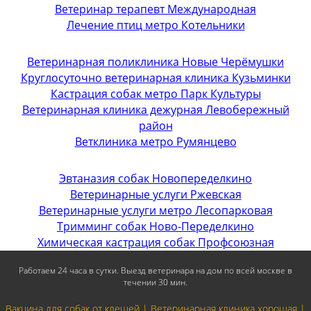
Ветеринар терапевт Международная
Лечение птиц метро Котельники
Ветеринарная поликлиника Новые Черёмушки
Круглосуточно ветеринарная клиника Кузьминки
Кастрация собак метро Парк Культуры
Ветеринарная клиника дежурная Левобережный
район
Ветклиника метро Румянцево
Эвтаназия собак Новопеределкино
Ветеринарные услуги Ржевская
Ветеринарные услуги метро Лесопарковая
Тримминг собак Ново-Переделкино
Химическая кастрация собак Профсоюзная
Работаем 24 часа в сутки. Выезд ветеринара на дом по всей москве в
течении 30 мин.
Вакцина для собак от клещей | Ветеринарная клиника хорошая |