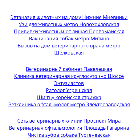
Эвтаназия животных на дому Нижние Мневники
Узи для животных метро Новохохловская
Прививки животным от лишая Первомайская
Вакцинация собак метро Митино
Вызов на дом ветеринарного врача метро
Щелковская
Ветеринарный кабинет Павелецкая
Клиника ветеринарная круглосуточно Шоссе
Энтузиастов
Ратолог Угрешская
Ши тцу корейская стрижка
Ветклиника офтальмолог метро Электрозаводская
Сеть ветеринарных клиник Проспект Мира
Ветеринарная офтальмология Площадь Гагарина
Чистка зубов собаке Тургеневская