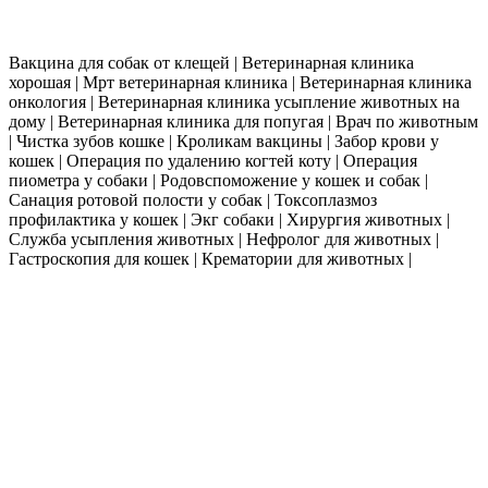
Работаем 24 часа в сутки. Выезд ветеринара на дом по всей москве в течении
30 мин.
Вакцина для собак от клещей | Ветеринарная клиника
хорошая | Мрт ветеринарная клиника | Ветеринарная клиника
онкология | Ветеринарная клиника усыпление животных на
дому | Ветеринарная клиника для попугая | Врач по животным
| Чистка зубов кошке | Кроликам вакцины | Забор крови у
кошек | Операция по удалению когтей коту | Операция
пиометра у собаки | Родовспоможение у кошек и собак |
Санация ротовой полости у собак | Токсоплазмоз
профилактика у кошек | Экг собаки | Хирургия животных |
Служба усыпления животных | Нефролог для животных |
Гастроскопия для кошек | Крематории для животных |