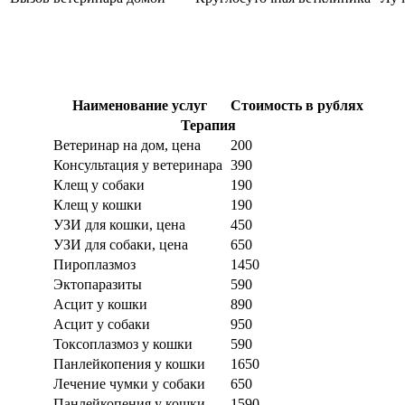
Наименование услуг
Стоимость в рублях
Терапия
Ветеринар на дом, цена
200
Консультация у ветеринара
390
Клещ у собаки
190
Клещ у кошки
190
УЗИ для кошки, цена
450
УЗИ для собаки, цена
650
Пироплазмоз
1450
Эктопаразиты
590
Асцит у кошки
890
Асцит у собаки
950
Токсоплазмоз у кошки
590
Панлейкопения у кошки
1650
Лечение чумки у собаки
650
Панлейкопения у кошки
1590