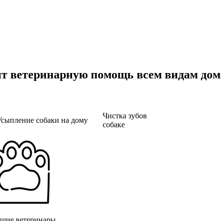
ит ветеринарную помощь всем видам до
Чистка зубов
Усыпление собаки на дому
собаке
шие ветеринары