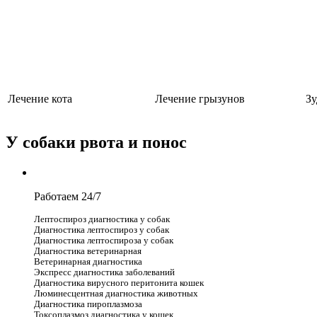
Лечение кота
Лечение грызунов
Зу
У собаки рвота и понос
Работаем 24/7
Лептоспироз диагностика у собак
Диагностика лептоспироз у собак
Диагностика лептоспироза у собак
Диагностика ветеринарная
Ветеринарная диагностика
Экспресс диагностика заболеваний
Диагностика вирусного перитонита кошек
Люминесцентная диагностика животных
Диагностика пироплазмоза
Токсоплазмоз диагностика у кошек