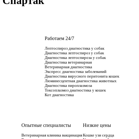
Спартак
Работаем 24/7
Лептоспироз диагностика у собак
Диагностика лептоспироз у собак
Диагностика лептоспироза у собак
Диагностика ветеринарная
Ветеринарная диагностика
Экспресс диагностика заболеваний
Диагностика вирусного перитонита кошек
Люминесцентная диагностика животных
Диагностика пироплазмоза
Токсоплазмоз диагностика у кошек
Кот диагностика
Опытные специалисты
Низкие цены
Ветеринарная клиника вакцинация
Кошке узи сердца