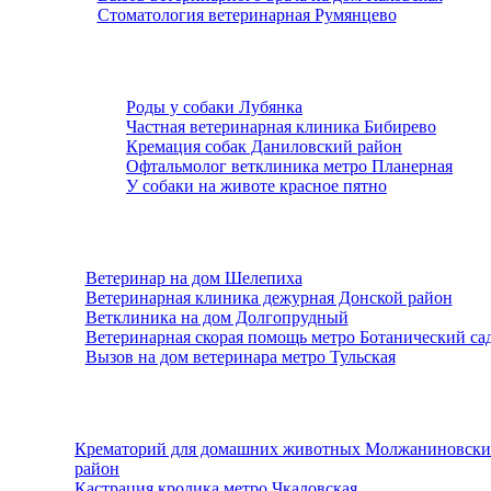
Стоматология ветеринарная Румянцево
Роды у собаки Лубянка
Частная ветеринарная клиника Бибирево
Кремация собак Даниловский район
Офтальмолог ветклиника метро Планерная
У собаки на животе красное пятно
Ветеринар на дом Шелепиха
Ветеринарная клиника дежурная Донской район
Ветклиника на дом Долгопрудный
Ветеринарная скорая помощь метро Ботанический са
Вызов на дом ветеринара метро Тульская
Крематорий для домашних животных Молжаниновск
район
Кастрация кролика метро Чкаловская