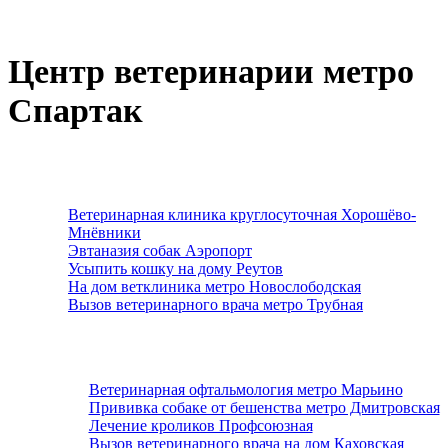
Центр ветеринарии метро
Спартак
Ветеринарная клиника круглосуточная Хорошёво-
Мнёвники
Эвтаназия собак Аэропорт
Усыпить кошку на дому Реутов
На дом ветклиника метро Новослободская
Вызов ветеринарного врача метро Трубная
Ветеринарная офтальмология метро Марьино
Прививка собаке от бешенства метро Дмитровская
Лечение кроликов Профсоюзная
Вызов ветеринарного врача на дом Каховская