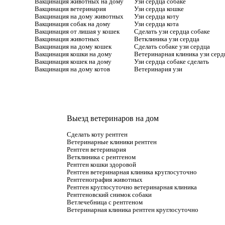
Вакцинация животных на дому
Узи сердца собаке
Вакцинация ветеринария
Узи сердца кошке
Вакцинация на дому животных
Узи сердца коту
Вакцинация собак на дому
Узи сердца кота
Вакцинация от лишая у кошек
Сделать узи сердца собаке
Вакцинация животных
Ветклиника узи сердца
Вакцинация на дому кошек
Сделать собаке узи сердца
Вакцинация кошки на дому
Ветеринарная клиника узи серд
Вакцинация кошек на дому
Узи сердца собаке сделать
Вакцинация на дому котов
Ветеринария узи
Выезд ветеринаров на дом
Сделать коту рентген
Ветеринарные клиники рентген
Рентген ветеринария
Ветклиника с рентгеном
Рентген кошки здоровой
Рентген ветеринарная клиника круглосуточно
Рентгенография животных
Рентген круглосуточно ветеринарная клиника
Рентгеновский снимок собаки
Ветлечебница с рентгеном
Ветеринарная клиника рентген круглосуточно