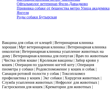
Офтальмолог ветеринар Фили-Давыдково
Прививка собаке от бешенства метро Улица академика
Янгеля
Роды собаки Бутырская
Работаем 24 часа в сутки. Выезд ветеринара на дом по всей москве в течении
30 мин.
Вакцина для собак от клещей | Ветеринарная клиника
хорошая | Мрт ветеринарная клиника | Ветеринарная клиника
онкология | Ветеринарная клиника усыпление животных на
дому | Ветеринарная клиника для попугая | Врач по животным
| Чистка зубов кошке | Кроликам вакцины | Забор крови у
кошек | Операция по удалению когтей коту | Операция
пиометра у собаки | Родовспоможение у кошек и собак |
Санация ротовой полости у собак | Токсоплазмоз
профилактика у кошек | Экг собаки | Хирургия животных |
Служба усыпления животных | Нефролог для животных |
Гастроскопия для кошек | Крематории для животных |