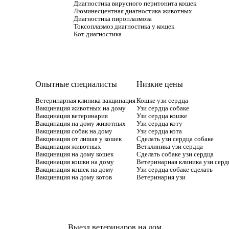
Диагностика вирусного перитонита кошек
Люминесцентная диагностика животных
Диагностика пироплазмоза
Токсоплазмоз диагностика у кошек
Кот диагностика
Опытные специалисты
Низкие цены
Ветеринарная клиника вакцинация
Кошке узи сердца
Вакцинация животных на дому
Узи сердца собаке
Вакцинация ветеринария
Узи сердца кошке
Вакцинация на дому животных
Узи сердца коту
Вакцинация собак на дому
Узи сердца кота
Вакцинация от лишая у кошек
Сделать узи сердца собаке
Вакцинация животных
Ветклиника узи сердца
Вакцинация на дому кошек
Сделать собаке узи сердца
Вакцинация кошки на дому
Ветеринарная клиника узи серд
Вакцинация кошек на дому
Узи сердца собаке сделать
Вакцинация на дому котов
Ветеринария узи
Выезд ветеринаров на дом