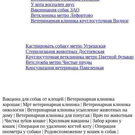
У кота воспален анус
Вакцинация собак ЗАО
Ветклиника метро Лефортово
Ветеринарная клиника круглосуточная Видное
Кастрировать собаку метро Угрешская
Стерилизация животных Достоевская
Круглосуточная ветклиника метро Цветной бульвар
Ветслужба метро Чистые пруды
Консультация ветеринара Павелецкая
Работаем 24 часа в сутки. Выезд ветеринара на дом по всей москве в течении
30 мин.
Вакцина для собак от клещей | Ветеринарная клиника
хорошая | Мрт ветеринарная клиника | Ветеринарная клиника
онкология | Ветеринарная клиника усыпление животных на
дому | Ветеринарная клиника для попугая | Врач по животным
| Чистка зубов кошке | Кроликам вакцины | Забор крови у
кошек | Операция по удалению когтей коту | Операция
пиометра у собаки | Родовспоможение у кошек и собак |