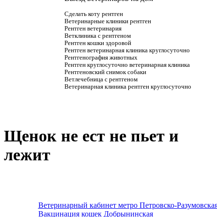
Сделать коту рентген
Ветеринарные клиники рентген
Рентген ветеринария
Ветклиника с рентгеном
Рентген кошки здоровой
Рентген ветеринарная клиника круглосуточно
Рентгенография животных
Рентген круглосуточно ветеринарная клиника
Рентгеновский снимок собаки
Ветлечебница с рентгеном
Ветеринарная клиника рентген круглосуточно
Щенок не ест не пьет и
лежит
Ветеринарный кабинет метро Петровско-Разумовска
Вакцинация кошек Добрынинская