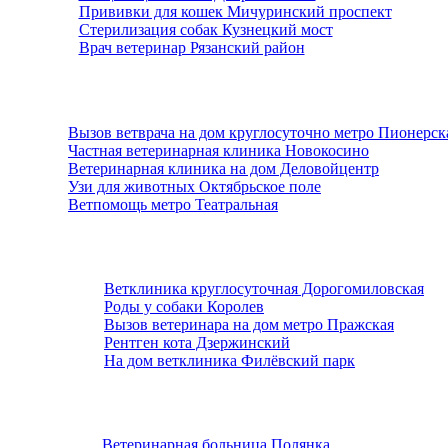
Прививки для кошек Мичуринский проспект
Стерилизация собак Кузнецкий мост
Врач ветеринар Рязанский район
Вызов ветврача на дом круглосуточно метро Пионерск
Частная ветеринарная клиника Новокосино
Ветеринарная клиника на дом Деловойцентр
Узи для животных Октябрьское поле
Ветпомощь метро Театральная
Ветклиника круглосуточная Дорогомиловская
Роды у собаки Королев
Вызов ветеринара на дом метро Пражская
Рентген кота Дзержинский
На дом ветклиника Филёвский парк
Ветеринарная больница Полянка