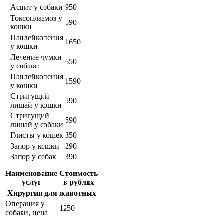
Асцит у собаки
950
Токсоплазмоз у
590
кошки
Панлейкопения
1650
у кошки
Лечение чумки
650
у собаки
Панлейкопения
1590
у кошки
Стригущий
590
лишай у кошки
Стригущий
590
лишай у собаки
Глисты у кошек
350
Запор у кошки
290
Запор у собак
390
Наименование
Стоимость
услуг
в рублях
Хирургия для животных
Операция у
1250
собаки, цена