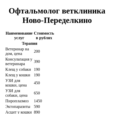
Офтальмолог ветклиника
Ново-Переделкино
Наименование
Стоимость
услуг
в рублях
Терапия
Ветеринар на
200
дом, цена
Консультация у
390
ветеринара
Клещ у собаки
190
Клещ у кошки
190
УЗИ для
450
кошки, цена
УЗИ для
650
собаки, цена
Пироплазмоз
1450
Эктопаразиты
590
Асцит у кошки
890