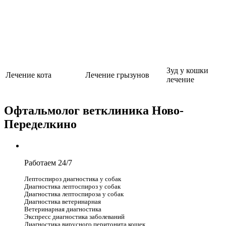
Зуд у кошки
Лечение кота
Лечение грызунов
лечение
Офтальмолог ветклиника Ново-
Переделкино
Работаем 24/7
Лептоспироз диагностика у собак
Диагностика лептоспироз у собак
Диагностика лептоспироза у собак
Диагностика ветеринарная
Ветеринарная диагностика
Экспресс диагностика заболеваний
Диагностика вирусного перитонита кошек