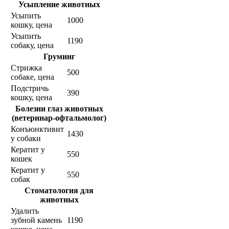
Усыпление животных
Усыпить
1000
кошку, цена
Усыпить
1190
собаку, цена
Груминг
Стрижка
500
собаке, цена
Подстричь
390
кошку, цена
Болезни глаз животных
(ветеринар-офтальмолог)
Конъюнктивит
1430
у собаки
Кератит у
550
кошек
Кератит у
550
собак
Стоматология для
животных
Удалить
зубной камень
1190