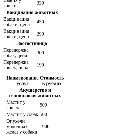
Вывих у
330
кошки
Вакцинация животных
Вакцинация
450
собаки, цена
Вакцинация
290
кошки, цена
Зоогостиница
Передержка
300
собак, цена
Передержка
190
кошек, цена
Наименование
Стоимость
услуг
в рублях
Акушерство и
геникология животных
Мастит у
500
кошек
Мастит у собак
500
Опухоли
молочных
1900
желез у собаки