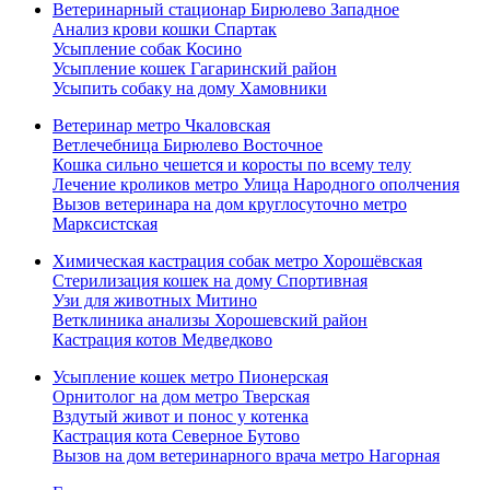
Ветеринарный стационар Бирюлево Западное
Анализ крови кошки Спартак
Усыпление собак Косино
Усыпление кошек Гагаринский район
Усыпить собаку на дому Хамовники
Ветеринар метро Чкаловская
Ветлечебница Бирюлево Восточное
Кошка сильно чешется и коросты по всему телу
Лечение кроликов метро Улица Народного ополчения
Вызов ветеринара на дом круглосуточно метро
Марксистская
Химическая кастрация собак метро Хорошёвская
Стерилизация кошек на дому Спортивная
Узи для животных Митино
Ветклиника анализы Хорошевский район
Кастрация котов Медведково
Усыпление кошек метро Пионерская
Орнитолог на дом метро Тверская
Вздутый живот и понос у котенка
Кастрация кота Северное Бутово
Вызов на дом ветеринарного врача метро Нагорная