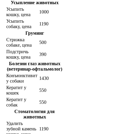
Усыпление животных
Усыпить
1000
кошку, цена
Усыпить
1190
собаку, цена
Груминг
Стрижка
500
собаке, цена
Подстричь
390
кошку, цена
Болезни глаз животных
(ветеринар-офтальмолог)
Конъюнктивит
1430
у собаки
Кератит у
550
кошек
Кератит у
550
собак
Стоматология для
животных
Удалить
зубной камень
1190