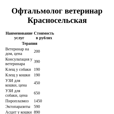
Офтальмолог ветеринар
Красносельская
Наименование
Стоимость
услуг
в рублях
Терапия
Ветеринар на
200
дом, цена
Консультация у
390
ветеринара
Клещ у собаки
190
Клещ у кошки
190
УЗИ для
450
кошки, цена
УЗИ для
650
собаки, цена
Пироплазмоз
1450
Эктопаразиты
590
Асцит у кошки
890