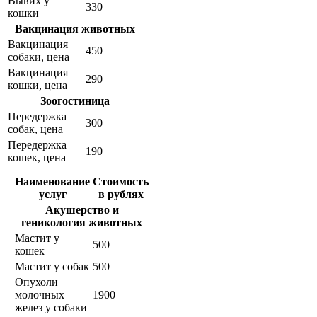
Вывих у
330
кошки
Вакцинация животных
Вакцинация
450
собаки, цена
Вакцинация
290
кошки, цена
Зоогостиница
Передержка
300
собак, цена
Передержка
190
кошек, цена
Наименование
Стоимость
услуг
в рублях
Акушерство и
геникология животных
Мастит у
500
кошек
Мастит у собак
500
Опухоли
молочных
1900
желез у собаки