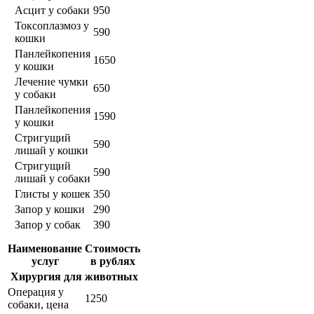
Асцит у собаки
950
Токсоплазмоз у
590
кошки
Панлейкопения
1650
у кошки
Лечение чумки
650
у собаки
Панлейкопения
1590
у кошки
Стригущий
590
лишай у кошки
Стригущий
590
лишай у собаки
Глисты у кошек
350
Запор у кошки
290
Запор у собак
390
Наименование
Стоимость
услуг
в рублях
Хирургия для животных
Операция у
1250
собаки, цена