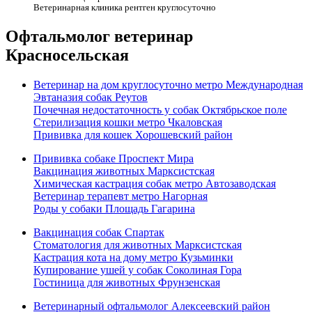
Ветеринарная клиника рентген круглосуточно
Офтальмолог ветеринар
Красносельская
Ветеринар на дом круглосуточно метро Международная
Эвтаназия собак Реутов
Почечная недостаточность у собак Октябрьское поле
Стерилизация кошки метро Чкаловская
Прививка для кошек Хорошевский район
Прививка собаке Проспект Мира
Вакцинация животных Марксистская
Химическая кастрация собак метро Автозаводская
Ветеринар терапевт метро Нагорная
Роды у собаки Площадь Гагарина
Вакцинация собак Спартак
Стоматология для животных Марксистская
Кастрация кота на дому метро Кузьминки
Купирование ушей у собак Соколиная Гора
Гостиница для животных Фрунзенская
Ветеринарный офтальмолог Алексеевский район