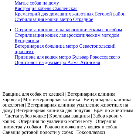
Мытье собак на дому
Кастрация кобеля Смоленская
Крематорий для домашних животных Беговой район
Стерилизация кошки метро Отрадное
Стерилизация кошки лапароскопическим способом
Стерилизация кошек лапароскопическим методом
Кунцевская
Ветеринарная больница метро Севастопольский
проспект
Прививка для кошек метро Бульвар Рокоссовского
Орнитолог на дом метро Алма-Атинская
Работаем 24 часа в сутки. Выезд ветеринара на дом по всей москве в течении
30 мин.
Вакцина для собак от клещей | Ветеринарная клиника
хорошая | Мрт ветеринарная клиника | Ветеринарная клиника
онкология | Ветеринарная клиника усыпление животных на
дому | Ветеринарная клиника для попугая | Врач по животным
| Чистка зубов кошке | Кроликам вакцины | Забор крови у
кошек | Операция по удалению когтей коту | Операция
пиометра у собаки | Родовспоможение у кошек и собак |
Санация ротовой полости у собак | Токсоплазмоз