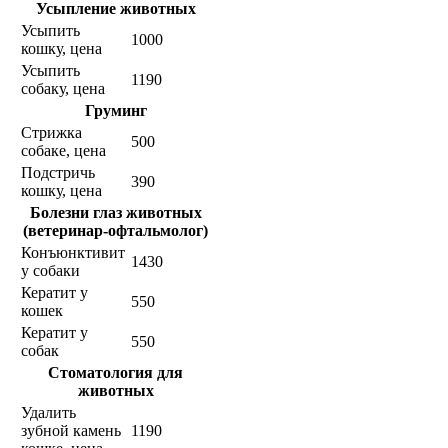
Усыпление животных
Усыпить
1000
кошку, цена
Усыпить
1190
собаку, цена
Груминг
Стрижка
500
собаке, цена
Подстричь
390
кошку, цена
Болезни глаз животных
(ветеринар-офтальмолог)
Конъюнктивит
1430
у собаки
Кератит у
550
кошек
Кератит у
550
собак
Стоматология для
животных
Удалить
зубной камень
1190