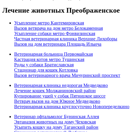
Лечение животных Преображенское
Усыпление метро Кантемировская
Вызов ветврача на дом метро Белокаменная
Усыпление собаки метро Фонвизинская
Частная ветеринарная клиника Верхние Лихоборы
Вызов на дом ветеринара Площадь Ильича
Ветеринарная больница Первомайская
Кастрация котов метро Тушинская
Роды у собаки Братиславская
Стационар для кошек Котловка
Вызов ветеринарного врача Мичуринский проспект
Ветеринарная клиника недорогая Медведково
Лечение кошек Молжаниновский район
Купирование ушей у собак Пятницкое шоссе
Ветврач вызов на дом Южное Медведково
Ветеринарная клиника круглосуточно Новопеределкино
Ветеринар офтальмолог Бунинская Аллея
Эвтаназия животных на дому Чеховская
Усыпить кошку на дому Таганский район