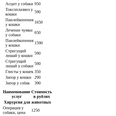
Асцит у собаки
950
Токсоплазмоз у
590
кошки
Панлейкопения
1650
у кошки
Лечение чумки
650
у собаки
Панлейкопения
1590
у кошки
Стригущий
590
лишай у кошки
Стригущий
590
лишай у собаки
Глисты у кошек
350
Запор у кошки
290
Запор у собак
390
Наименование
Стоимость
услуг
в рублях
Хирургия для животных
Операция у
1250
собаки, цена