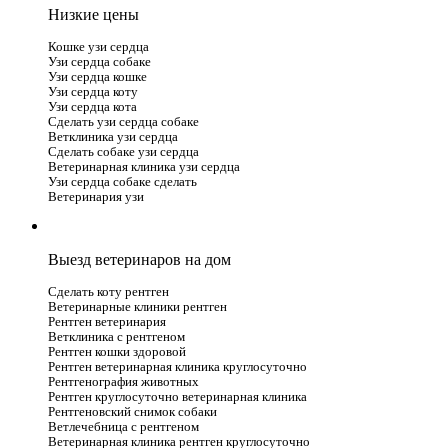
Низкие цены
Кошке узи сердца
Узи сердца собаке
Узи сердца кошке
Узи сердца коту
Узи сердца кота
Сделать узи сердца собаке
Ветклиника узи сердца
Сделать собаке узи сердца
Ветеринарная клиника узи сердца
Узи сердца собаке сделать
Ветеринария узи
Выезд ветеринаров на дом
Сделать коту рентген
Ветеринарные клиники рентген
Рентген ветеринария
Ветклиника с рентгеном
Рентген кошки здоровой
Рентген ветеринарная клиника круглосуточно
Рентгенография животных
Рентген круглосуточно ветеринарная клиника
Рентгеновский снимок собаки
Ветлечебница с рентгеном
Ветеринарная клиника рентген круглосуточно