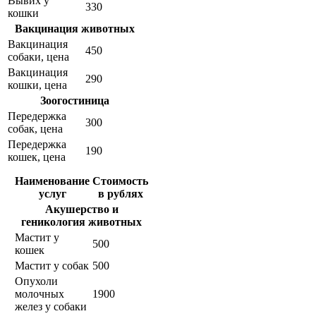
Вывих у
330
кошки
Вакцинация животных
Вакцинация
450
собаки, цена
Вакцинация
290
кошки, цена
Зоогостиница
Передержка
300
собак, цена
Передержка
190
кошек, цена
Наименование
Стоимость
услуг
в рублях
Акушерство и
геникология животных
Мастит у
500
кошек
Мастит у собак
500
Опухоли
молочных
1900
желез у собаки