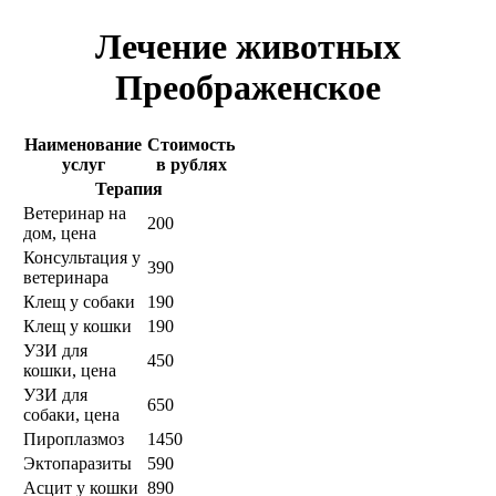
Лечение животных
Преображенское
Наименование
Стоимость
услуг
в рублях
Терапия
Ветеринар на
200
дом, цена
Консультация у
390
ветеринара
Клещ у собаки
190
Клещ у кошки
190
УЗИ для
450
кошки, цена
УЗИ для
650
собаки, цена
Пироплазмоз
1450
Эктопаразиты
590
Асцит у кошки
890