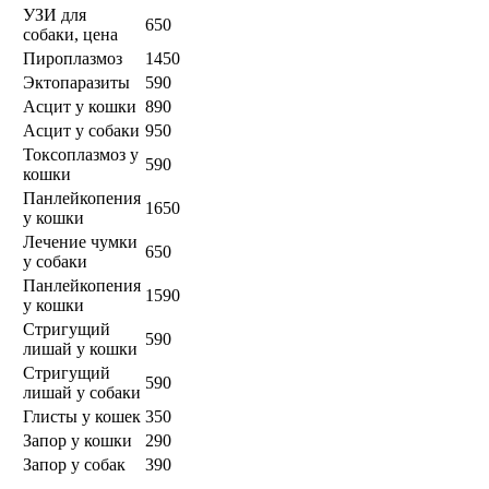
УЗИ для
650
собаки, цена
Пироплазмоз
1450
Эктопаразиты
590
Асцит у кошки
890
Асцит у собаки
950
Токсоплазмоз у
590
кошки
Панлейкопения
1650
у кошки
Лечение чумки
650
у собаки
Панлейкопения
1590
у кошки
Стригущий
590
лишай у кошки
Стригущий
590
лишай у собаки
Глисты у кошек
350
Запор у кошки
290
Запор у собак
390