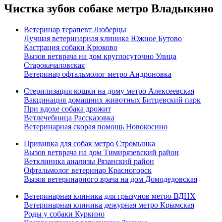
Чистка зубов собаке метро Владыкино
Ветеринар терапевт Люберцы
Лучшая ветеринарная клиника Южное Бутово
Кастрация собаки Крюково
Вызов ветврача на дом круглосуточно Улица
Старокачаловская
Ветеринар офтальмолог метро Андроновка
Стерилизация кошки на дому метро Алексеевская
Вакцинация домашних животных Битцевский парк
При вдохе собака дрожит
Ветлечебница Рассказовка
Ветеринарная скорая помощь Новокосино
Прививка для собак метро Стромынка
Вызов ветврача на дом Тимирязевский район
Ветклиника анализы Рязанский район
Офтальмолог ветеринар Красногорск
Вызов ветеринарного врача на дом Домодедовская
Ветеринарная клиника для грызунов метро ВДНХ
Ветеринарная клиника дежурная метро Крымская
Роды у собаки Куркино