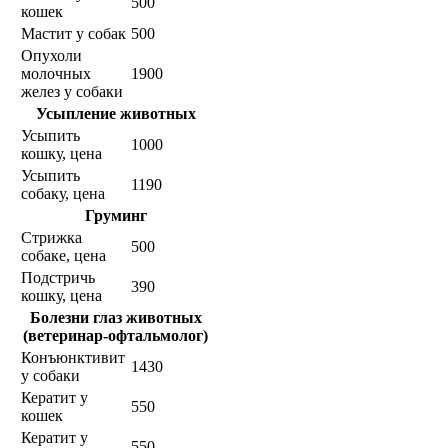
500
кошек
Мастит у собак
500
Опухоли
молочных
1900
желез у собаки
Усыпление животных
Усыпить
1000
кошку, цена
Усыпить
1190
собаку, цена
Груминг
Стрижка
500
собаке, цена
Подстричь
390
кошку, цена
Болезни глаз животных
(ветеринар-офтальмолог)
Конъюнктивит
1430
у собаки
Кератит у
550
кошек
Кератит у
550